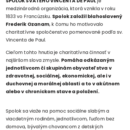
SPOLOK SVATÉHO VINCENTA DE PAUL
je
medzinárodná organizácia, ktorá vznikla v roku
1833 vo Francúzsku.
Spolok založil blahoslavený
Frederik Ozanam
, k čomu ho motivovalo
charitatívne spoločenstvo pomenované podľa sv.
Vincenta de Paul.
Cieľom tohto hnutia je charitatívna činnosť v
najširšom slova zmysle.
Pomáha odkázaným
jednotlivcom či skupinám obyvateľstva v
zdravotnej, sociálnej, ekonomickej, ale i v
duchovnej a morálnej oblasti a to v akútnom
alebo v chronickom stave a položení.
Spolok sa viaže na pomoc sociálne slabým a
viacdetným rodinám, jednotlivcom, ľuďom bez
domova, bývalým chovancom z detských