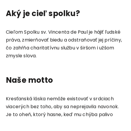
Aký je cieľ spolku?
Cieľom Spolku sv. Vincenta de Paul je hájiť ľudské
práva, zmierňovať biedu a odstraňovať jej príčiny,
čo zahŕňa charitatívnu službu v širšom i užšom
zmysle slova.
Naše motto
Kresťanská láska nemôže existovať v srdciach
viacerých bez toho, aby sa neprejavila navonok.
Je to oheň, ktorý hasne, keď mu chýba palivo