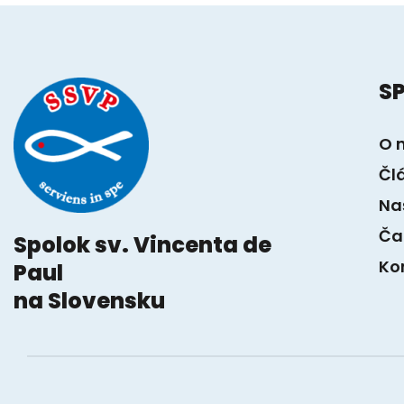
S
O 
Čl
Na
Ča
Spolok sv. Vincenta de
Ko
Paul
na Slovensku